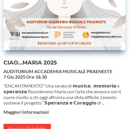
CIAO…MARIA 2025
AUDITORIUM ACCADEMIA MUSICALE PRAENESTE
7 Giu 2025
Ore 18,30
"ENCANTAMENTO" Una serata di 𝗺𝘂𝘀𝗶𝗰𝗮 , 𝗺𝗲𝗺𝗼𝗿𝗶𝗮 e
𝘀𝗽𝗲𝗿𝗮𝗻𝘇𝗮 Ricorderemo Maria con l’arte che amava e con il
cuore rivolto a chi oggi affronta una sfida difficile. L’evento
sostiene il progetto “𝗦𝗽𝗲𝗿𝗮𝗻𝘇𝗮 𝗲 𝗖𝗼𝗿𝗮𝗴𝗴𝗶𝗼 di ...
Maggiori Informazioni
Acquista il biglietto