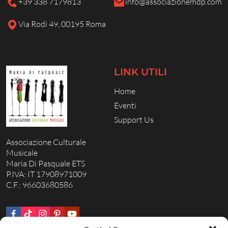
+39 338 7179813
info@associazionemdp.com
Via Rodi 49, 00195 Roma
LINK UTILI
Home
Eventi
Support Us
Associazione Culturale
Musicale
Maria Di Pasquale ETS
P.IVA: IT 17908971009
C.F.: 96603680586