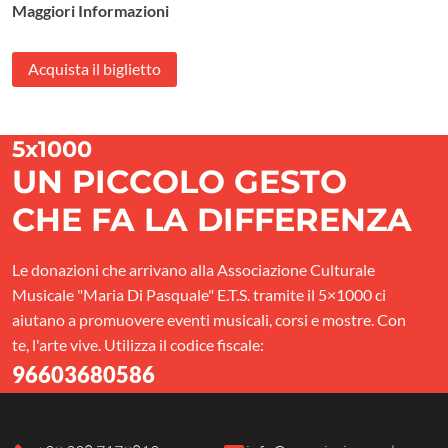
Maggiori Informazioni
Acquista il biglietto
5x1000
UN PICCOLO GESTO
CHE FA LA DIFFERENZA
Le donazioni che arrivano alla Associazione Culturale
Musicale "Maria Di Pasquale" E.T.S. tramite il 5×1000 ci
aiutano a promuovere eventi musicali, corsi e mostre. Con
te, l'arte vive. Utilizza il codice fiscale:
96603680586