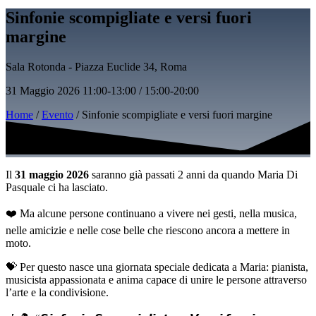
Sinfonie scompigliate e versi fuori
margine
Sala Rotonda - Piazza Euclide 34, Roma
31 Maggio 2026
11:00-13:00 / 15:00-20:00
Home
/
Evento
/ Sinfonie scompigliate e versi fuori margine
Il
31 maggio 2026
saranno già passati 2 anni da quando Maria Di
Pasquale ci ha lasciato.
❤️ Ma alcune persone continuano a vivere nei gesti, nella musica,
nelle amicizie e nelle cose belle che riescono ancora a mettere in
moto.
💝 Per questo nasce una giornata speciale dedicata a Maria: pianista,
musicista appassionata e anima capace di unire le persone attraverso
l’arte e la condivisione.