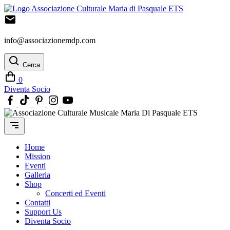
Vai
al
contenuto
info@associazionemdp.com
Cerca
0
Diventa Socio
Home
Mission
Eventi
Galleria
Shop
Concerti ed Eventi
Contatti
Support Us
Diventa Socio