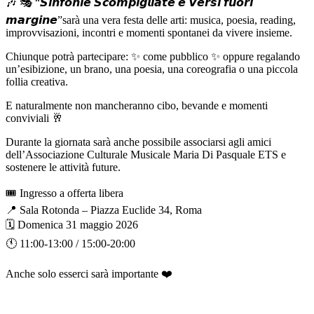
🎶 🎭 “𝙎𝙞𝙣𝙛𝙤𝙣𝙞𝙚 𝙎𝙘𝙤𝙢𝙥𝙞𝙜𝙡𝙞𝙖𝙩𝙚 𝙚 𝙑𝙚𝙧𝙨𝙞 𝙛𝙪𝙤𝙧𝙞
𝙢𝙖𝙧𝙜𝙞𝙣𝙚”sarà una vera festa delle arti: musica, poesia, reading,
improvvisazioni, incontri e momenti spontanei da vivere insieme.
Chiunque potrà partecipare: ✨ come pubblico ✨ oppure regalando
un’esibizione, un brano, una poesia, una coreografia o una piccola
follia creativa.
E naturalmente non mancheranno cibo, bevande e momenti
conviviali 🥂
Durante la giornata sarà anche possibile associarsi agli amici
dell’Associazione Culturale Musicale Maria Di Pasquale ETS e
sostenere le attività future.
🎟 Ingresso a offerta libera
📍 Sala Rotonda – Piazza Euclide 34, Roma
🗓 Domenica 31 maggio 2026
🕚 11:00-13:00 / 15:00-20:00
Anche solo esserci sarà importante ❤️