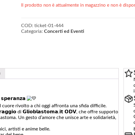
Il prodotto non è attualmente in magazzino e non è dispon
COD:
ticket-01-444
Categoria:
Concerti ed Eventi
)
𝘀𝗽𝗲𝗿𝗮𝗻𝘇𝗮
uore rivolto a chi oggi affronta una sfida difficile.
𝗴𝗴𝗶𝗼 di 𝗚𝗹𝗶𝗼𝗯𝗹𝗮𝘀𝘁𝗼𝗺𝗮.𝗶𝘁 𝗢𝗗𝗩, che offre supporto
oblastoma. Un gesto d’amore che unisce arte e solidarietà,
ci, artisti e anime belle.
ar del bene.