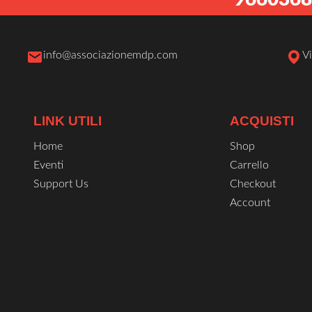
pag
del
pro
info@associazionemdp.com
V
LINK UTILI
ACQUISTI
Home
Shop
Eventi
Carrello
Support Us
Checkout
Account