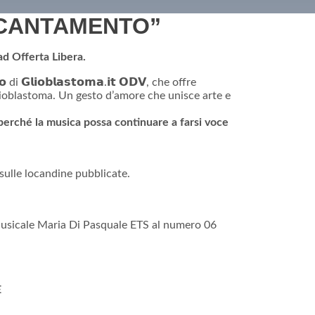
NCANTAMENTO”
ad Offerta Libera.
 di 𝗚𝗹𝗶𝗼𝗯𝗹𝗮𝘀𝘁𝗼𝗺𝗮.𝗶𝘁 𝗢𝗗𝗩, che offre
glioblastoma. Un gesto d’amore che unisce arte e
perché la musica possa continuare a farsi voce
sulle locandine pubblicate.
Musicale Maria Di Pasquale ETS al numero 06
E