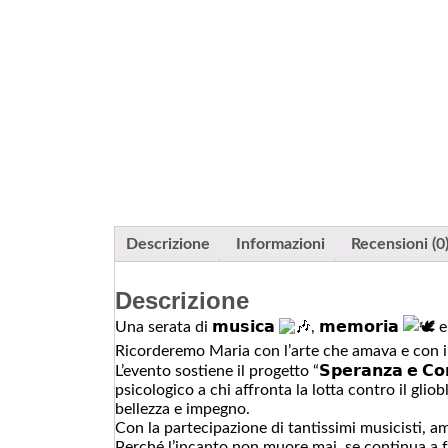
Descrizione
Informazioni
Recensioni (0
Descrizione
Una serata di 𝗺𝘂𝘀𝗶𝗰𝗮
, 𝗺𝗲𝗺𝗼𝗿𝗶𝗮
e 
Ricorderemo Maria con l’arte che amava e con il c
L’evento sostiene il progetto “𝗦𝗽𝗲𝗿𝗮𝗻𝘇𝗮 𝗲 𝗖𝗼𝗿
psicologico a chi affronta la lotta contro il gli
bellezza e impegno.
Con la partecipazione di tantissimi musicisti, ami
Perché l’incanto non muore mai, se continua a f