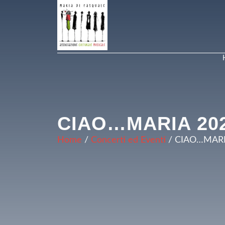
Vai
al
contenuto
CIAO…MARIA 20
Home
/
Concerti ed Eventi
/ CIAO…MAR