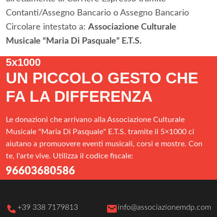
Contanti/Assegno Bancario o Assegno Bancario
Circolare intestato a:
Associazione Culturale
Musicale “Maria Di Pasquale” E.T.S.
5x1000
UN PICCOLO GESTO CHE
FA LA DIFFERENZA
Le donazioni che arrivano alla Associazione Culturale
Musicale "Maria Di Pasquale" E.T.S. tramite il 5×1000 ci
aiutano a promuovere eventi musicali, corsi e mostre. Con
te, l'arte vive. Utilizza il codice fiscale:
96603680586
+39 338 7179813
info@associazionemdp.com